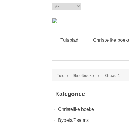
Tuisblad
Christelike boek
Tuis
/
Skoolboeke
/
Graad 1
Kategorieë
Christelike boeke
Bybels/Psalms