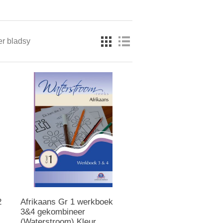
er bladsy
2
Afrikaans Gr 1 werkboek
3&4 gekombineer
(Waterstroom) Kleur