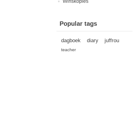
Winskopies
Popular tags
dagboek
diary
juffrou
teacher