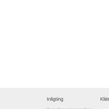
Inligting
Klië