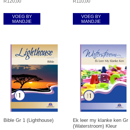
R120,00
R110,00
VOEG BY
VOEG BY
MANDJIE
MANDJIE
Bible Gr 1 (Lighthouse)
Ek leer my klanke ken Gr 
(Waterstroom) Kleur