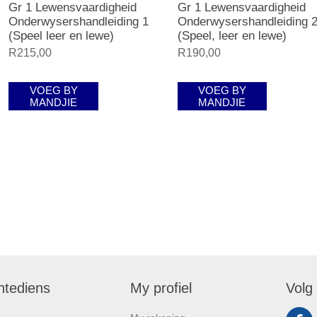
Gr 1 Lewensvaardigheid
Gr 1 Lewensvaardigheid
Onderwysershandleiding 1
Onderwysershandleiding 
(Speel leer en lewe)
(Speel, leer en lewe)
R215,00
R190,00
VOEG BY
VOEG BY
MANDJIE
MANDJIE
ntediens
My profiel
Volg