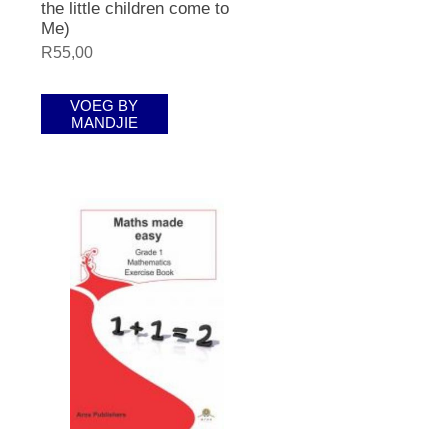
the little children come to
Me)
R55,00
VOEG BY
MANDJIE