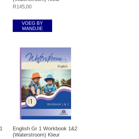
R145,00
VOEG BY
MANDJIE
1
English Gr 1 Workbook 1&2
(Waterstroom) Kleur