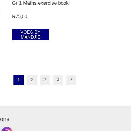
Gr 1 Maths exercise book
2
R75,00
VOEG BY
MANDJIE
1
2
3
4
 ons