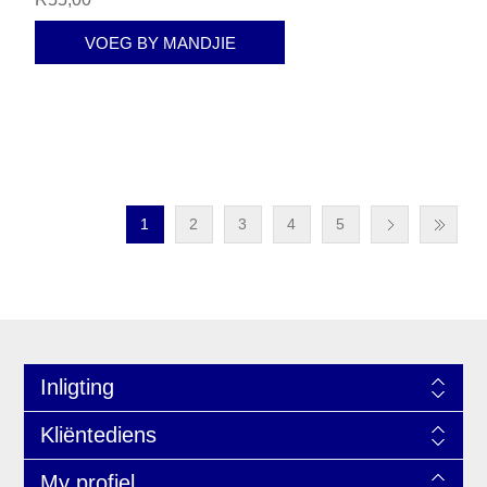
VOEG BY MANDJIE
1
2
3
4
5
Inligting
Kliëntediens
My profiel