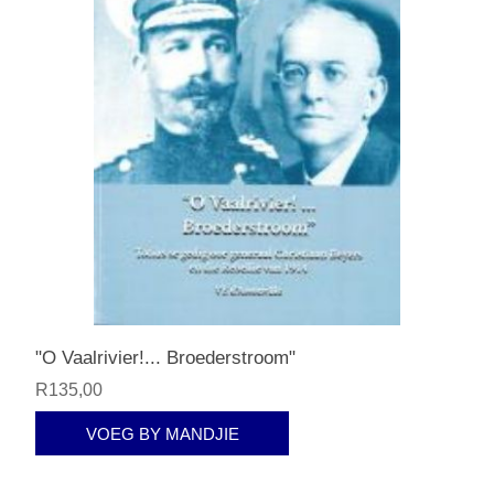
"O Vaalrivier!... Broederstroom"
R135,00
VOEG BY MANDJIE