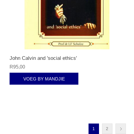
John Calvin and 'social ethics'
R95,00
VOEG BY MANDJIE
1
2