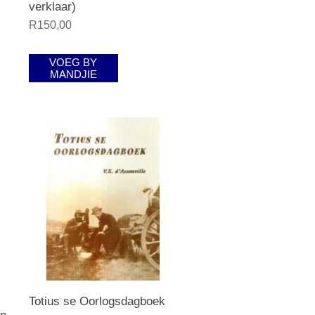
verklaar)
R150,00
VOEG BY
MANDJIE
Totius se Oorlogsdagboek