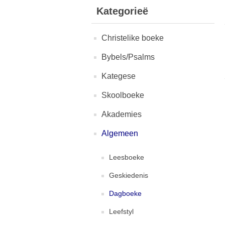
Kategorieë
Christelike boeke
Bybels/Psalms
Kategese
Skoolboeke
Akademies
Algemeen
Leesboeke
Geskiedenis
Dagboeke
Leefstyl