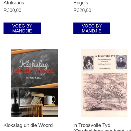
Afrikaans
Engels
R300,00
R320,00
VOEG BY
VOEG BY
MANDJIE
MANDJIE
Klokslag uit die Woord
'n Troosvolle Tyd