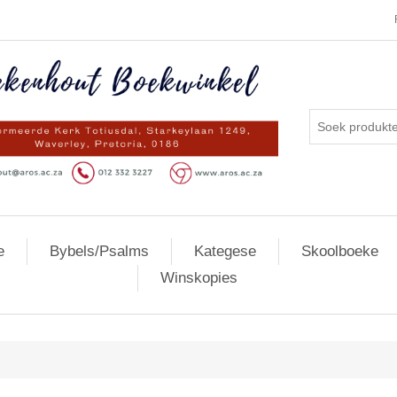
e
Bybels/Psalms
Kategese
Skoolboeke
Winskopies