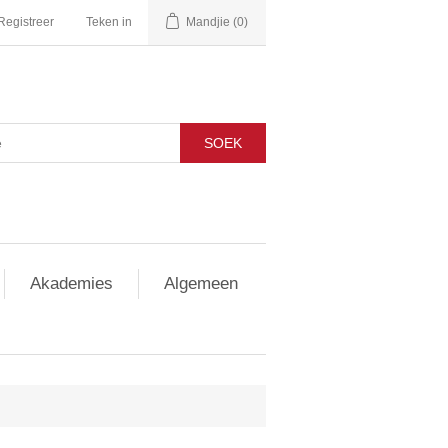
Registreer
Teken in
Mandjie
(0)
SOEK
Akademies
Algemeen