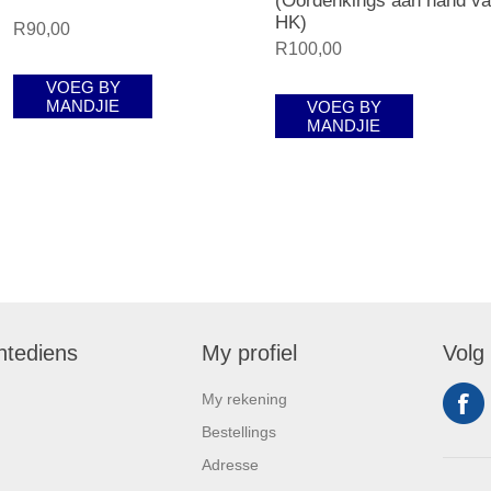
(Oordenkings aan hand v
HK)
R90,00
R100,00
VOEG BY
MANDJIE
VOEG BY
MANDJIE
ntediens
My profiel
Volg
My rekening
Bestellings
Adresse