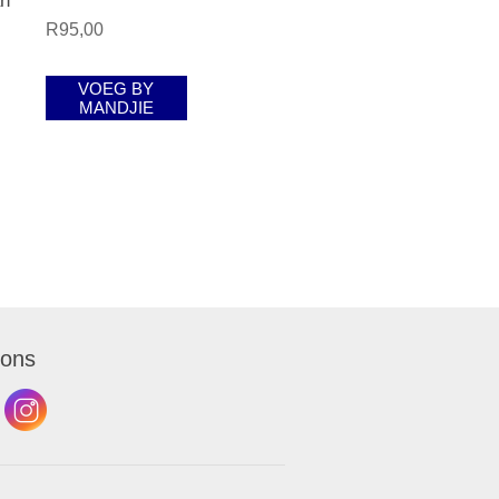
an
R95,00
VOEG BY
MANDJIE
 ons