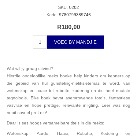
SKU:
0202
Kode:
9780799389746
R180,00
VOEG BY MANDJIE
Wat wil jy graag uitvind?
Hierdie ongelooflike reeks boeke help kinders om kenners op
die gebied van hul gunsteling-niefiksietemas te word, van
wetenskap en haaie tot robotte, kodering en die heel nuutste
tegnologie. Elke boek bevat asemrowende foto's, fantastiese
vasvrae en hope prettige, relevante inligting. Leer was nog
nooit soveel pret nie!
Daar is ses hoogs versamelbare titels in die reeks:
Wetenskap, Aarde, Haaie, Robotte, Kodering en