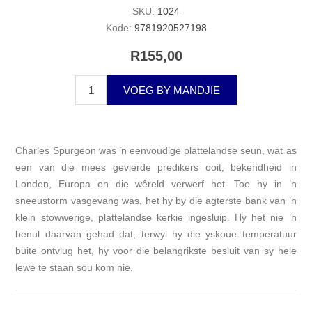
SKU:
1024
Kode:
9781920527198
R155,00
VOEG BY MANDJIE
Charles Spurgeon was ’n eenvoudige plattelandse seun, wat as
een van die mees gevierde predikers ooit, bekendheid in
Londen, Europa en die wêreld verwerf het. Toe hy in ’n
sneeustorm vasgevang was, het hy by die agterste bank van ’n
klein stowwerige, plattelandse kerkie ingesluip. Hy het nie ’n
benul daarvan gehad dat, terwyl hy die yskoue temperatuur
buite ontvlug het, hy voor die belangrikste besluit van sy hele
lewe te staan sou kom nie.