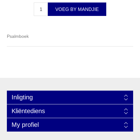
VOEG BY MANDJIE
Psalmboek
Inligting
Kliëntediens
My profiel