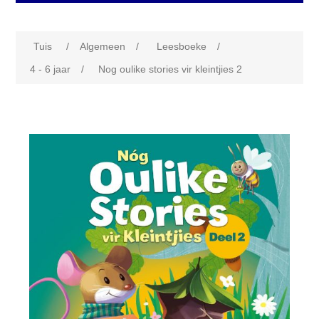
Tuis
/
Algemeen
/
Leesboeke
/
4 - 6 jaar
/
Nog oulike stories vir kleintjies 2