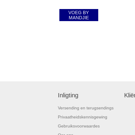
VOEG BY
MANDJIE
Inligting
Klië
Versending en terugsendings
Privaatheidskennisgewing
Gebruiksvoorwaardes
Oor ons