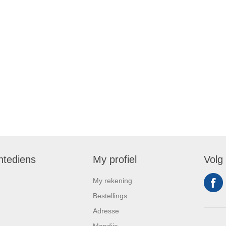
ntediens
My profiel
Volg
My rekening
Bestellings
Adresse
Mandjie