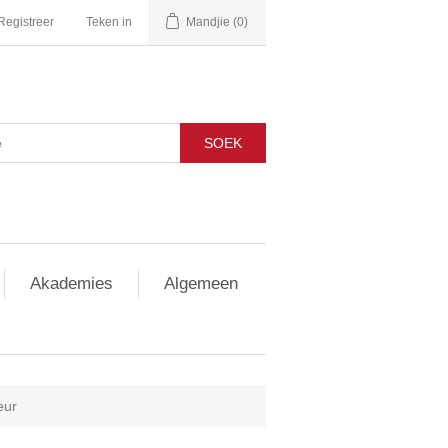
Registreer
Teken in
Mandjie
(0)
SOEK
Akademies
Algemeen
eur