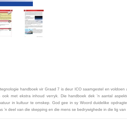
egnologie handboek vir Graad 7 is deur ICO saamgestel en voldoen a
s ook met ekstra inhoud verryk. Die handboek dek ʼn aantal aspek
atuur in kultuur te omskep. God gee in sy Woord duidelike opdragte
 ʼn deel van die skepping en die mens se bedrywighede in die lig van 