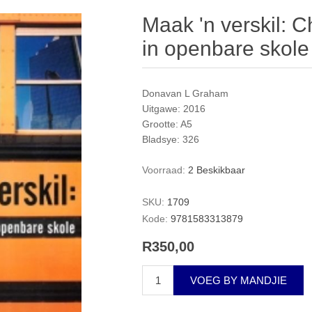
Maak 'n verskil: 
in openbare skole
Donavan L Graham
Uitgawe: 2016
Grootte: A5
Bladsye: 326
Voorraad:
2 Beskikbaar
SKU:
1709
Kode:
9781583313879
R350,00
VOEG BY MANDJIE