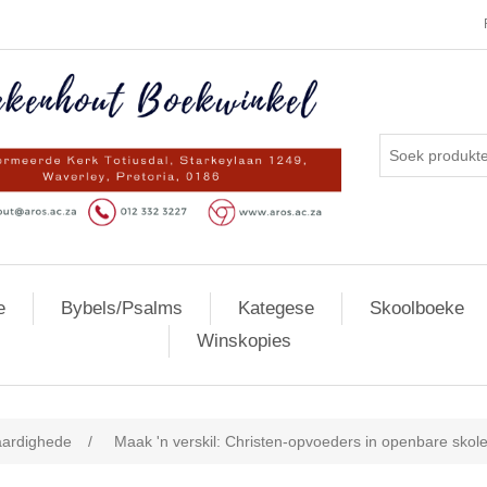
e
Bybels/Psalms
Kategese
Skoolboeke
Winskopies
ardighede
/
Maak 'n verskil: Christen-opvoeders in openbare skol