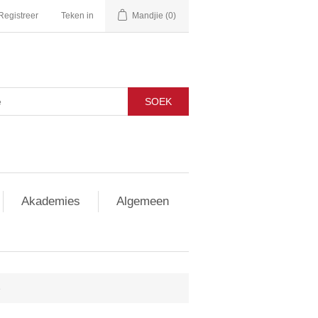
Registreer
Teken in
Mandjie
(0)
SOEK
Akademies
Algemeen
e