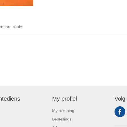
penbare skole
ntediens
My profiel
Volg
My rekening
Bestellings