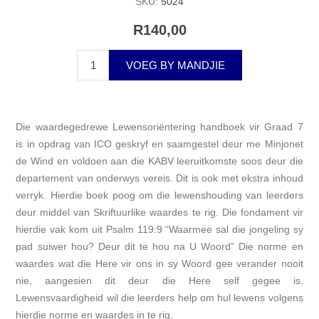
SKU:
5024
R140,00
VOEG BY MANDJIE
Die waardegedrewe Lewensoriëntering handboek vir Graad 7
is in opdrag van ICO geskryf en saamgestel deur me Minjonet
de Wind en voldoen aan die KABV leeruitkomste soos deur die
departement van onderwys vereis. Dit is ook met ekstra inhoud
verryk. Hierdie boek poog om die lewenshouding van leerders
deur middel van Skriftuurlike waardes te rig. Die fondament vir
hierdie vak kom uit Psalm 119:9 “Waarmee sal die jongeling sy
pad suiwer hou? Deur dit te hou na U Woord” Die norme en
waardes wat die Here vir ons in sy Woord gee verander nooit
nie, aangesien dit deur die Here self gegee is.
Lewensvaardigheid wil die leerders help om hul lewens volgens
hierdie norme en waardes in te rig.