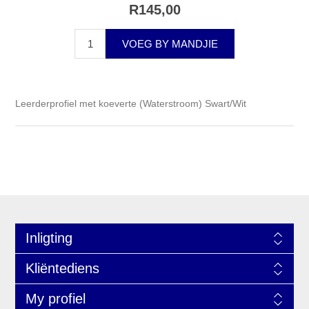
R145,00
VOEG BY MANDJIE
Leerderprofiel met koeverte (Waterstroom) Swart/Wit
Inligting
Kliëntediens
My profiel