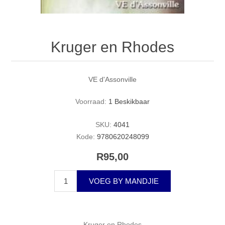
Kruger en Rhodes
VE d'Assonville
Voorraad:
1 Beskikbaar
SKU:
4041
Kode:
9780620248099
R95,00
VOEG BY MANDJIE
Kruger en Rhodes