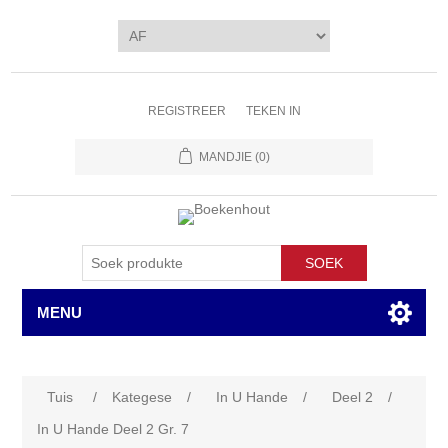
REGISTREER
TEKEN IN
MANDJIE
(0)
SOEK
MENU
Tuis
/
Kategese
/
In U Hande
/
Deel 2
/
In U Hande Deel 2 Gr. 7