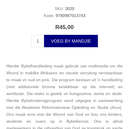
SKU:
3020
Kode:
9780987013743
R45,00
VOEG BY MANDJIE
Hierdie Bybelhandleiding maak gebruik van multimedia om die
Woord in maklike Afrikaans en visuele verryking verstaanbaar
te maak vir oud en jonk. Die program bestaan uit ’n handleiding
(met addisionele bronne beskikbaar op die internet) en
werkboek. Die reeks is geskik vir huisgesinne, kerke en skole.
Hierdie Bybelonderrigprogram word uitgegee in samewerking
met die Akademie Reformatoriese Opleiding en Studie (Aros).
Ons maak erns met die Woord van God en bou ons kinders,
studente en ouers op in Bybelkennis. Ons is almal
medewerkers in die uitbreiding van God se koninkryk op aarde