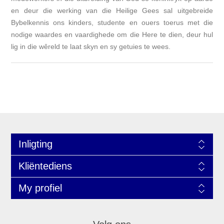
en deur die werking van die Heilige Gees sal uitgebreide
Bybelkennis ons kinders, studente en ouers toerus met die
nodige waardes en vaardighede om die Here te dien, deur hul
lig in die wêreld te laat skyn en sy getuies te wees.
Inligting
Kliëntediens
My profiel