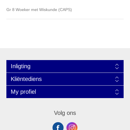
Gr 8 Woeker met Wiskunde (CAPS)
Inligting
Kliëntediens
My profiel
Volg ons