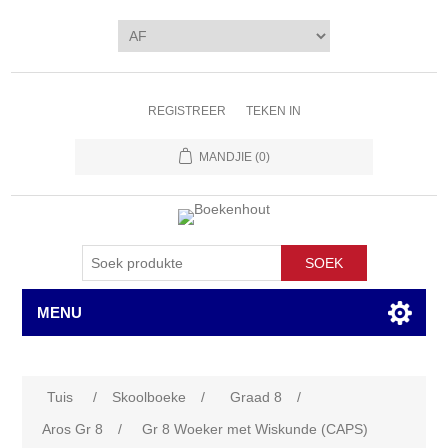
REGISTREER
TEKEN IN
MANDJIE
(0)
SOEK
MENU
Tuis
/
Skoolboeke
/
Graad 8
/
Aros Gr 8
/
Gr 8 Woeker met Wiskunde (CAPS)