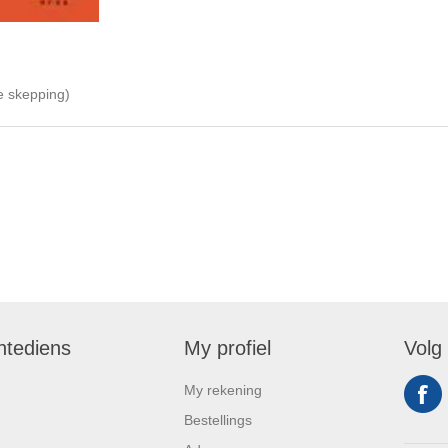
ie skepping)
ntediens
My profiel
Volg
My rekening
Bestellings