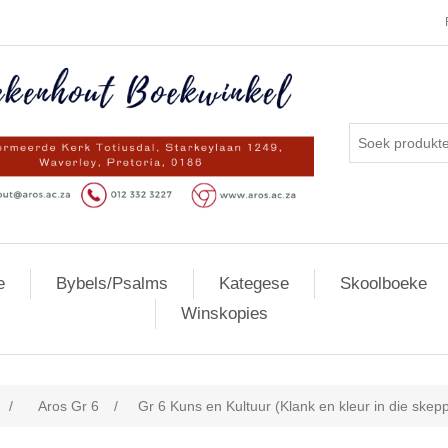
e
Bybels/Psalms
Kategese
Skoolboeke
Winskopies
/
Aros Gr 6
/
Gr 6 Kuns en Kultuur (Klank en kleur in die skep