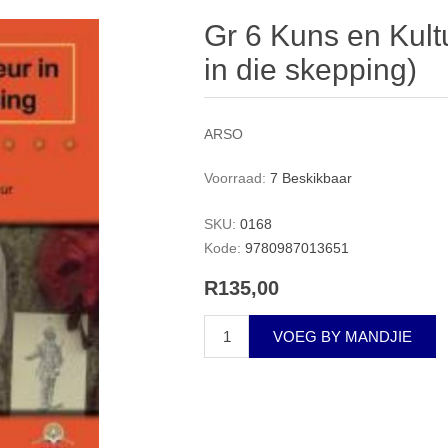
Gr 6 Kuns en Kult
in die skepping)
ARSO
Voorraad:
7 Beskikbaar
SKU:
0168
Kode:
9780987013651
R135,00
VOEG BY MANDJIE