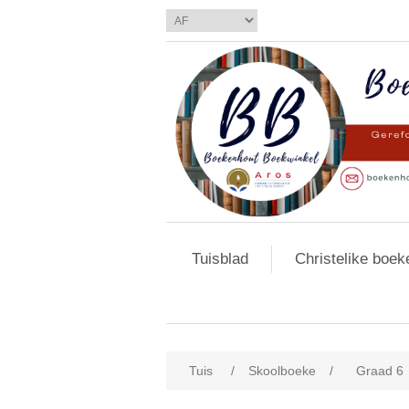
Tuisblad
Christelike boek
Tuis
/
Skoolboeke
/
Graad 6