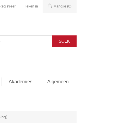
Registreer
Teken in
Mandjie
(0)
SOEK
Akademies
Algemeen
ping)