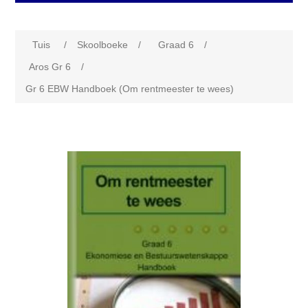
Tuis
/
Skoolboeke
/
Graad 6
/
Aros Gr 6
/
Gr 6 EBW Handboek (Om rentmeester te wees)