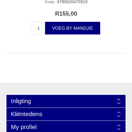
Kode:
9780620470919
R155,00
VOEG BY MANDJIE
Inligting
Kliëntediens
My profiel