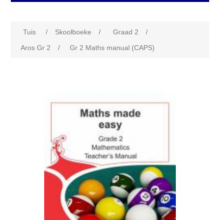
Tuis
/
Skoolboeke
/
Graad 2
/
Aros Gr 2
/
Gr 2 Maths manual (CAPS)