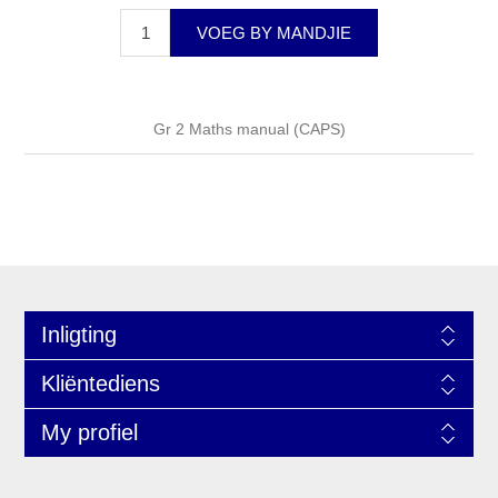
VOEG BY MANDJIE
Gr 2 Maths manual (CAPS)
Inligting
Kliëntediens
My profiel