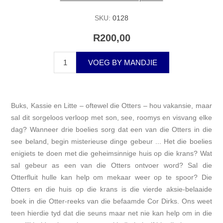
SKU:
0128
R200,00
VOEG BY MANDJIE
Buks, Kassie en Litte – oftewel die Otters – hou vakansie, maar
sal dit sorgeloos verloop met son, see, roomys en visvang elke
dag? Wanneer drie boelies sorg dat een van die Otters in die
see beland, begin misterieuse dinge gebeur ... Het die boelies
enigiets te doen met die geheimsinnige huis op die krans? Wat
sal gebeur as een van die Otters ontvoer word? Sal die
Otterfluit hulle kan help om mekaar weer op te spoor? Die
Otters en die huis op die krans is die vierde aksie-belaaide
boek in die Otter-reeks van die befaamde Cor Dirks. Ons weet
teen hierdie tyd dat die seuns maar net nie kan help om in die