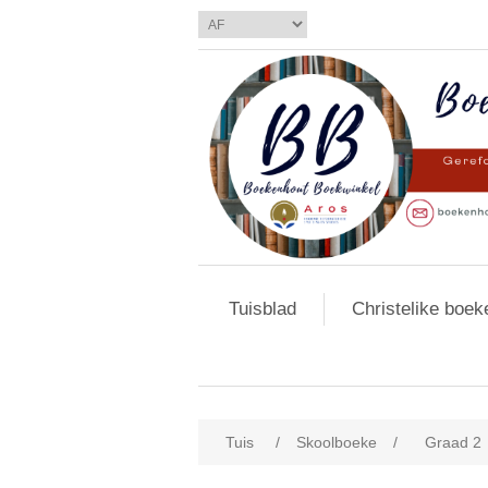
Tuisblad
Christelike boek
Tuis
/
Skoolboeke
/
Graad 2