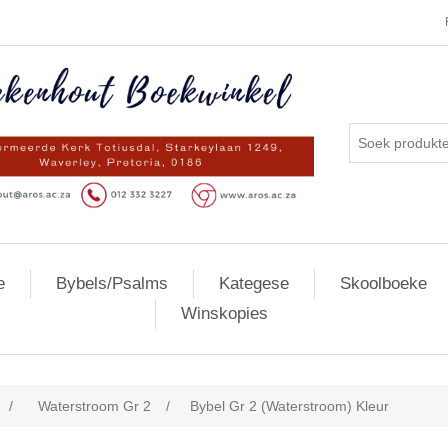
e
Bybels/Psalms
Kategese
Skoolboeke
Winskopies
/
Waterstroom Gr 2
/
Bybel Gr 2 (Waterstroom) Kleur