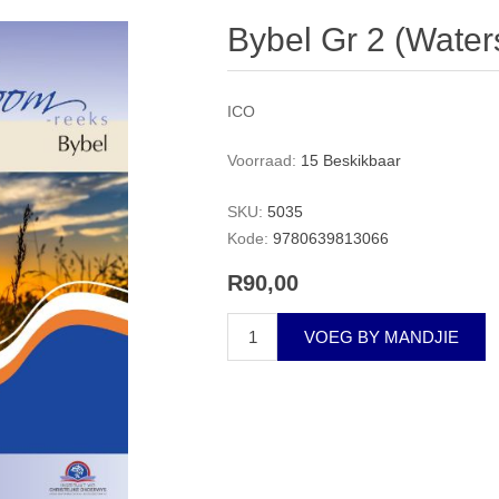
Bybel Gr 2 (Water
ICO
Voorraad:
15 Beskikbaar
SKU:
5035
Kode:
9780639813066
R90,00
VOEG BY MANDJIE