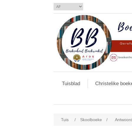
Tuisblad
Christelike boek
Tuis
/
Skoolboeke
/
Antwoord