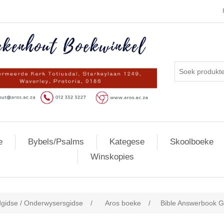
e
Bybels/Psalms
Kategese
Skoolboeke
Winskopies
gidse / Onderwysersgidse
/
Aros boeke
/
Bible Answerbook Gr