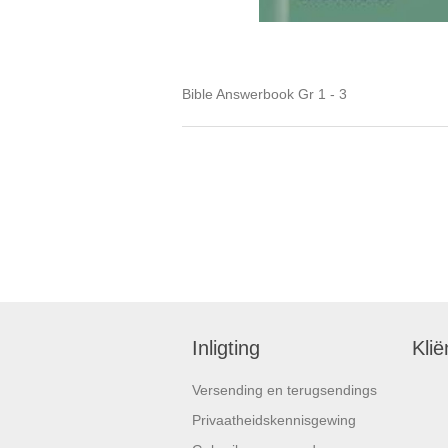
Bible Answerbook Gr 1 - 3
Inligting
Klië
Versending en terugsendings
Privaatheidskennisgewing