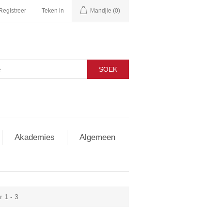
Registreer
Teken in
Mandjie
(0)
SOEK
Akademies
Algemeen
 1 - 3