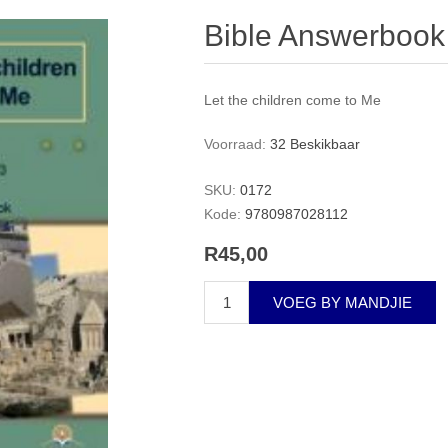
Bible Answerbook 
Let the children come to Me
Voorraad:
32 Beskikbaar
SKU:
0172
Kode:
9780987028112
R45,00
VOEG BY MANDJIE