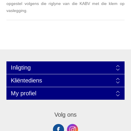
opgestel volgens die riglyne van die KABV met die klem op
vaslegging.
Inligting
Kliëntediens
My profiel
Volg ons